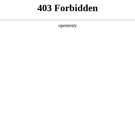
企业业务
个人业务
了解我们
投资者
出行
>
轨道交通信息管理方案
理方案
EN
Global
站厅、车厢等轨道交通全场景，通过计算机视觉等人工智能技术与
物联
验